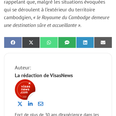
rappelant que, malgré les situations évoquées
qui se déroulent à l’extérieur du territoire
cambodgien,
« le Royaume du Cambodge demeure
une destination sûre et accueillante »
.
Share
Share
Share
Share
Share
Share
on
on
on
on
on
on
Facebook
X
WhatsApp
SMS
LinkedIn
Email
(Twitter)
Auteur:
La rédaction de VisasNews
Fort de plus de 30 ans d’expérience dans les