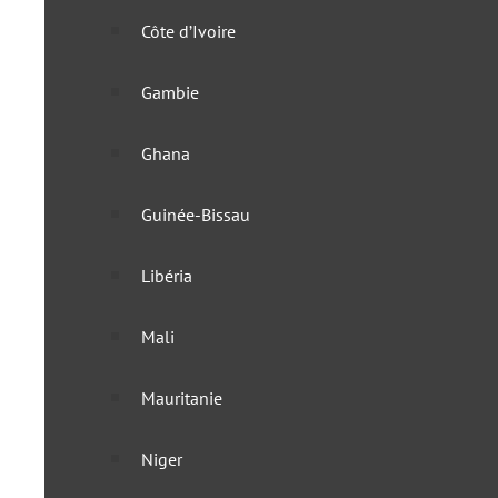
Côte d’Ivoire
Gambie
Ghana
Guinée-Bissau
Libéria
Mali
Mauritanie
Le Sénégal envisage une p
Niger