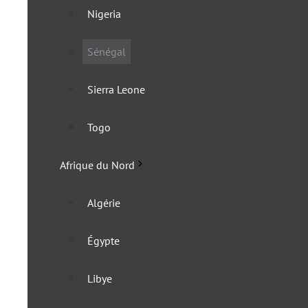
11 septembre 2024
Nigeria
Sénégal
Sierra Leone
Togo
Afrique du Nord
Algérie
Égypte
Libye