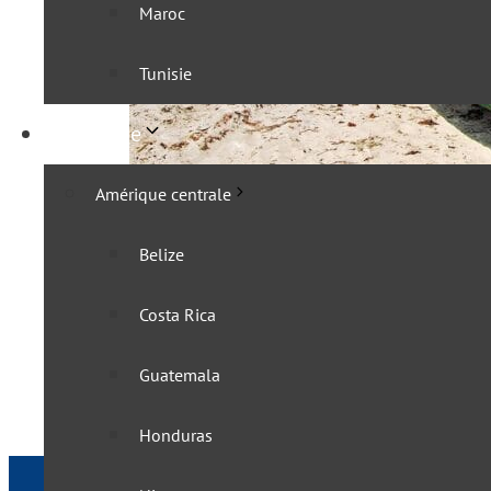
Maroc
Tunisie
Amérique
Amérique centrale
Belize
Le Sénégal a levé ses mes
Costa Rica
22 novembre 2022
Guatemala
Honduras