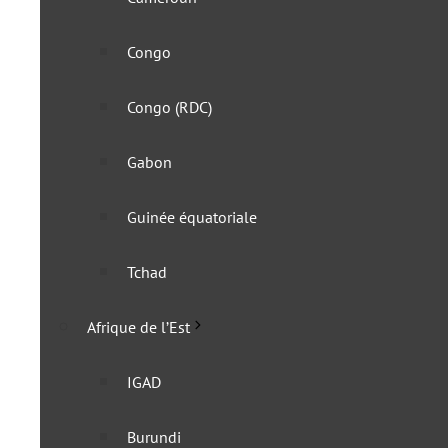
Congo
Congo (RDC)
Gabon
Guinée équatoriale
Sénégal : un visa électron
Tchad
réciprocité
Afrique de l’Est
1 août 2025
IGAD
Burundi