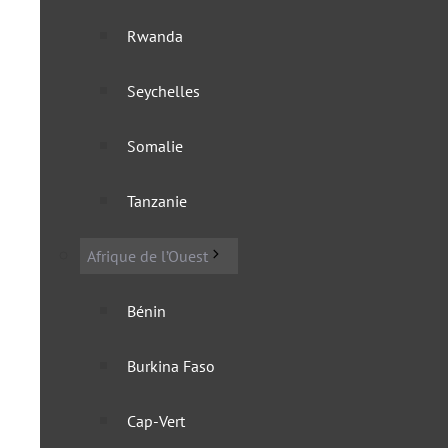
Rwanda
Seychelles
Sénégal : le Premier minis
Somalie
14 novembre 2024
Tanzanie
Afrique de l’Ouest
Bénin
Burkina Faso
Cap-Vert