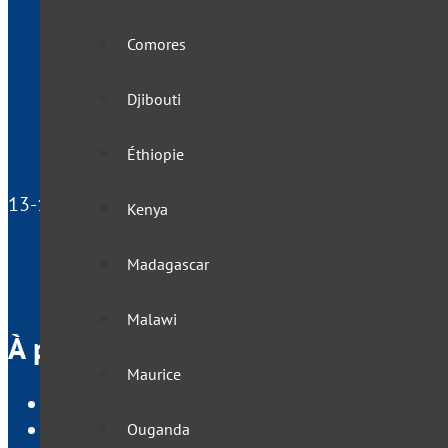
Comores
Djibouti
Éthiopie
13-15 rue du Docteur Laurent, 75013 Paris - France
Kenya
Madagascar
Malawi
À propos de VisasNews
Maurice
Qui sommes nous ?
Mentions légales
Ouganda