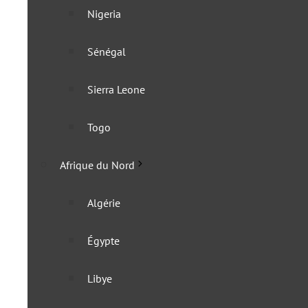
Mozambique
Nigeria
Namibie
Sénégal
Zambie
Sierra Leone
Zimbabwe
Togo
Afrique centrale
Afrique du Nord
Cameroun
Algérie
Congo
Égypte
Congo (RDC)
Libye