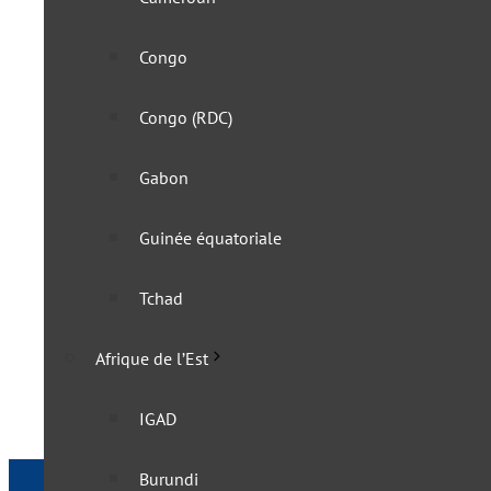
Congo
Congo (RDC)
Gabon
Guinée équatoriale
La Guinée-Bissau n’impose
Tchad
15 juin 2023
Afrique de l’Est
IGAD
Burundi