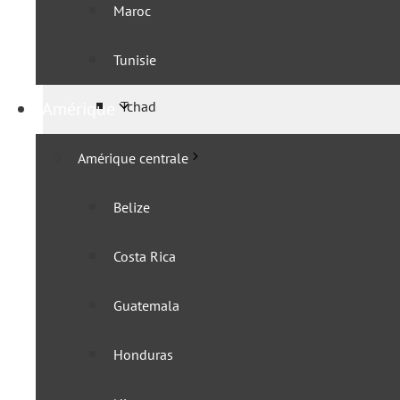
Gabon
Maroc
Guinée équatoriale
Tunisie
Amérique
Tchad
Afrique de l’Est
Amérique centrale
IGAD
Belize
Burundi
Costa Rica
Comores
Guatemala
Djibouti
Honduras