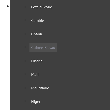
Afrique
Côte d’Ivoire
Afrique australe
Gambie
Afrique du Sud
Ghana
Angola
Guinée-Bissau
Botswana
Libéria
Eswatini
Mali
KaZa
Mauritanie
Lesotho
Niger