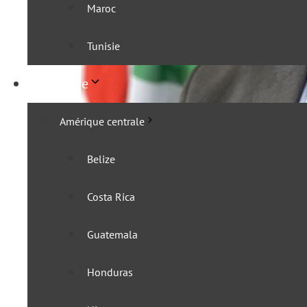
Maroc
Tunisie
Amérique
Amérique centrale
L’Afrique du Sud s’apprêt
Belize
16 septembre 2025
Costa Rica
Guatemala
Honduras