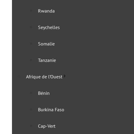
Rwanda
Afrique du Sud : qui sera 
Seychelles
19 septembre 2025
Somalie
Tanzanie
Afrique de l’Ouest
Bénin
Burkina Faso
Cap-Vert