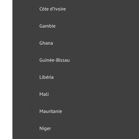
Côte d’Ivoire
Gambie
Ghana
Guinée-Bissau
Libéria
Mali
Mauritanie
L’Afrique du Sud dévoile
Niger
18 septembre 2025