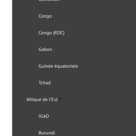
Congo
Congo (RDC)
Gabon
Guinée équatoriale
Afrique du Sud : le porta
Tchad
28 octobre 2025
Afrique de l’Est
IGAD
Burundi