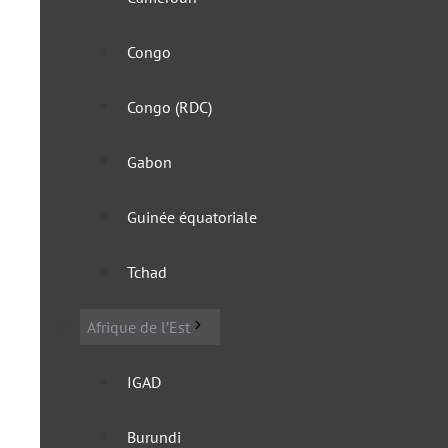
Congo
Congo (RDC)
Gabon
Guinée équatoriale
L’île Maurice se prépare 
Tchad
2 décembre 2025
Afrique de l’Est
IGAD
Burundi