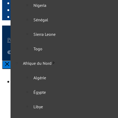
Newsletter
Nigeria
Publier sur VisasNews
Liens utiles pour voyager
Sénégal
Sierra Leone
Politique de confidentialité
|
Mentions légales
Togo
© 2025 VisasNews - Le monde en direct | Tous droi
Afrique du Nord
Fermer
Algérie
Afrique
Égypte
Afrique australe
Libye
Afrique du Sud