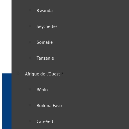
Rwanda
MAURICE: L’île est ouvert
Seychelles
7 juillet 2022
Somalie
Tanzanie
Afrique de l’Ouest
Bénin
Burkina Faso
Cap-Vert