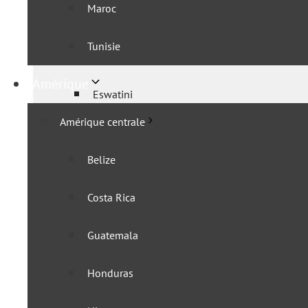
Maroc
Angola
Tunisie
Botswana
Amérique
Eswatini
Amérique centrale
KaZa
Belize
Lesotho
Costa Rica
Mozambique
Guatemala
Namibie
Honduras
Zambie