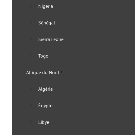
6 novembre 2024
Nigeria
Sénégal
Sierra Leone
Togo
Afrique du Nord
Algérie
Égypte
Libye