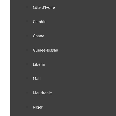
Côte d’Ivoire
Gambie
Ghana
Guinée-Bissau
Libéria
Mali
Mauritanie
Tanzanie : confusion autou
Niger