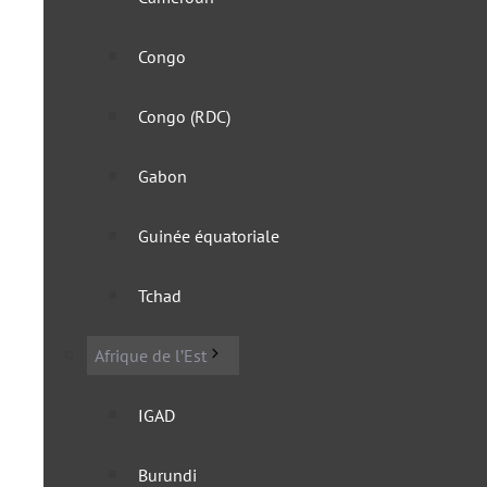
Congo
Congo (RDC)
Gabon
Guinée équatoriale
Après Zanzibar, la Tanzan
Tchad
voyageurs étrangers
Afrique de l’Est
18 juin 2025
IGAD
Burundi