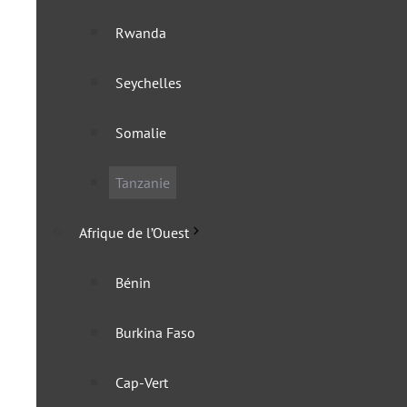
Rwanda
Seychelles
Tanzanie : le visa à l’ar
Somalie
7 novembre 2024
Tanzanie
Afrique de l’Ouest
Bénin
Burkina Faso
Cap-Vert