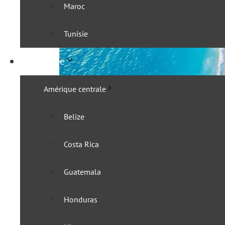
Maroc
Tunisie
Amérique
Amérique centrale
Belize
Tanzanie : tout savoir sur
Costa Rica
29 août 2024
Guatemala
Honduras